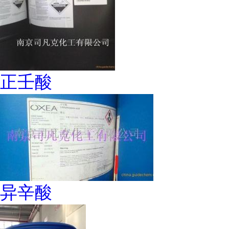
正壬酸
异辛酸