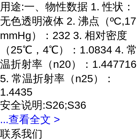
用途:一、物性数据 1. 性状：
无色透明液体 2. 沸点（ºC,17
mmHg）：232 3. 相对密度
（25℃，4℃）：1.0834 4. 常
温折射率（n20）：1.447716
5. 常温折射率（n25）：
1.4435
安全说明:S26;S36
...
查看全文 >
联系我们