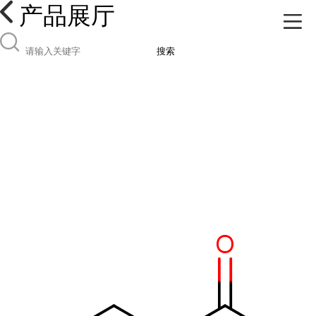
产品展厅
搜索