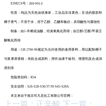
EINECS
号：
203-931-2
性质：纯品为无色油状液体，工业品呈淡黄色；呈淡的脂肪和
椰子香气；不溶于水，溶于乙醇、乙醚和氯仿；具弱酸性与腐蚀性
制备：由
1-
辛烯或油酸，经臭氧氧化而得；由壬醇
壬醛
甲基壬
/
/
酮氧化而得
用途：
GB 2760-96
规定为允许使用的食用香料，用以配制椰子
与浆果类香精；有机合成原料；用作油漆干燥剂、增塑剂及合成润
滑剂等
危险类别码：
R34
安全说明：
S26-S28-S36/37/39-S45-S28A
本文来自于南京司凡克化工有限公司官网：
上一篇：正辛酸
下一篇：