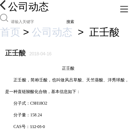
公司动态
搜索
首页
>
公司动态
>
正壬酸
正壬酸
2018-04-16
正壬酸
正壬酸
，简称
壬酸
，也叫做风吕草酸、天竺葵酸、洋秀球酸，
是一种直链羧酸化合物，基本信息如下：
分子式：
C9H18O2
分子量：
158.24
CAS
号：
112-05-0