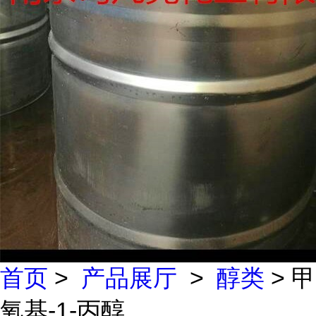
首页
>
产品展厅
>
醇类
> 甲
氧基-1-丙醇