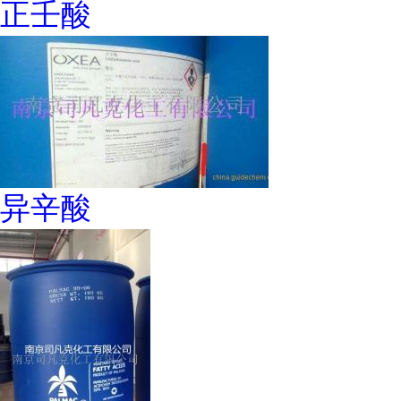
正壬酸
异辛酸