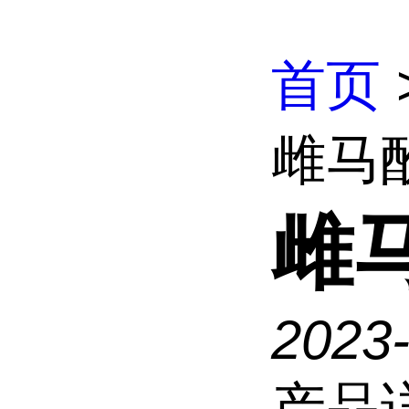
首页
雌马
雌
2023
产品