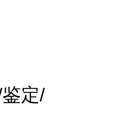
末
鉴定/