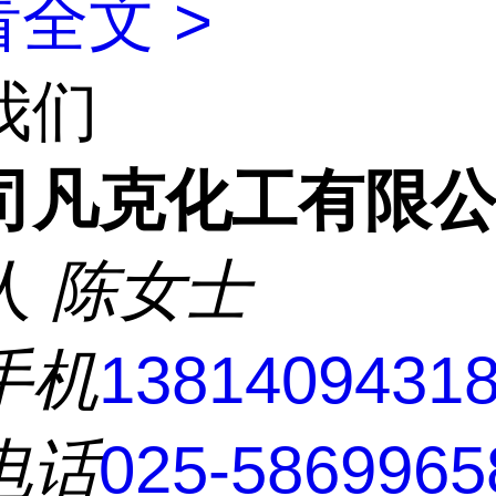
全文 >
我们
司凡克化工有限
人
陈女士
手机
1381409431
电话
025-5869965