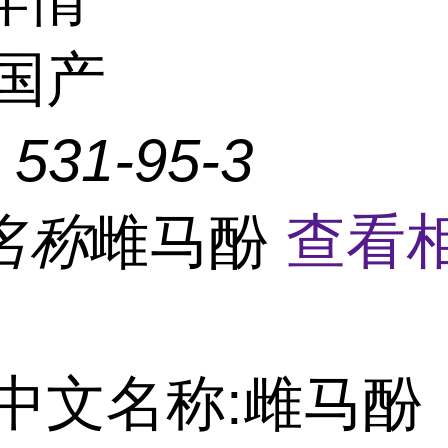
国产
：
531-95-3
名称
雌马酚
查看
中文名称:雌马酚