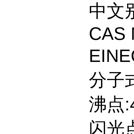
中文别
CAS 
EINE
分子式
沸点:4
闪光点: