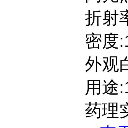
折射率
密度:1
外观
用途:
药理