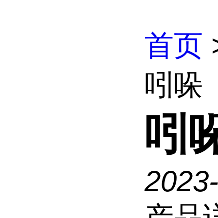
首页
吲哚
吲
2023
产品