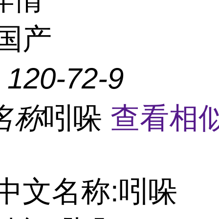
国产
：
120-72-9
名称
吲哚
查看相
中文名称:吲哚