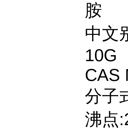
胺
中文
10G
CAS 
分子式
沸点:2