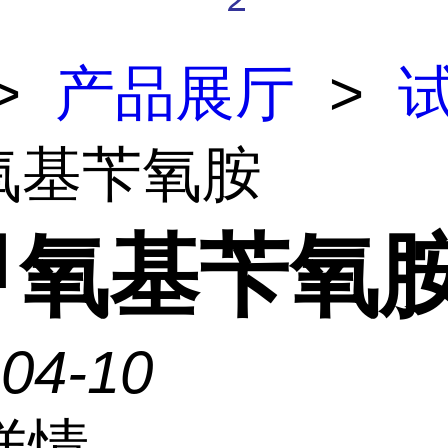
>
产品展厅
>
甲氧基苄氧胺
-甲氧基苄氧
-04-10
详情