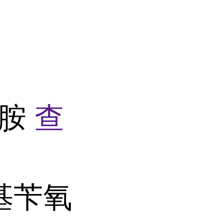
氧胺
查
基苄氧