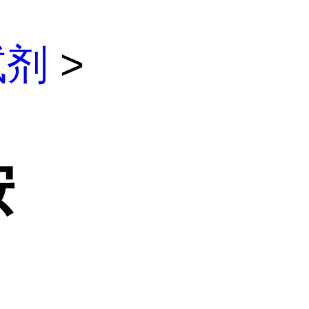
试剂
>
胺