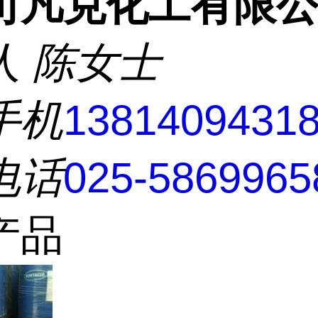
司凡克化工有限
人
陈女士
手机
1381409431
电话
025-5869965
产品