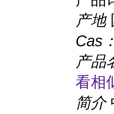
产地
Cas
产品
看相
简介