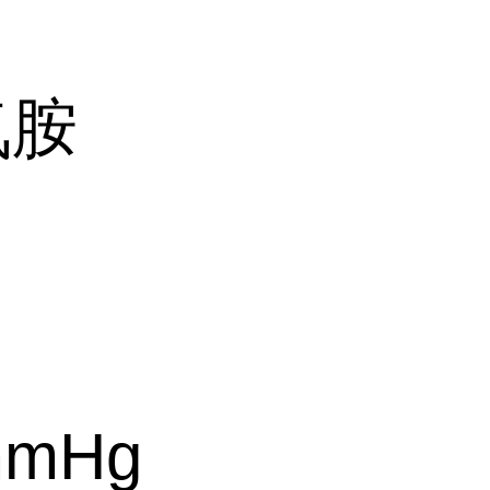
氧胺
mmHg