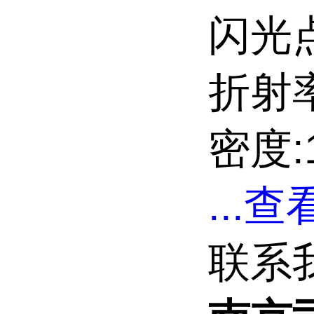
闪光点:
折射率
密度:1
...
查看
联系