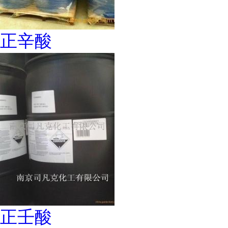
正辛酸
正壬酸