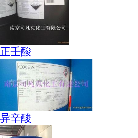
正壬酸
异辛酸