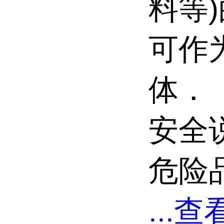
料等
可作
体．
安全说
危险品
...
查看