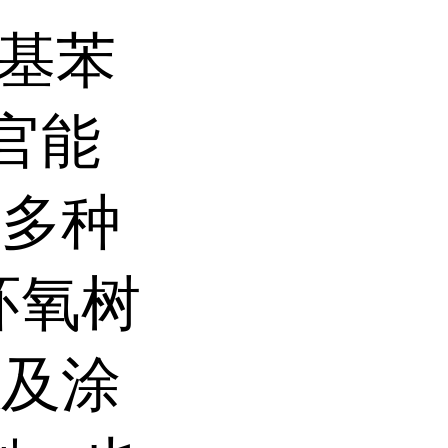
羟基苯
三官能
作多种
环氧树
以及涂