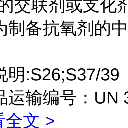
)的交联剂或支化
为制备抗氧剂的
明:S26;S37/39
运输编号：UN 3
全文 >