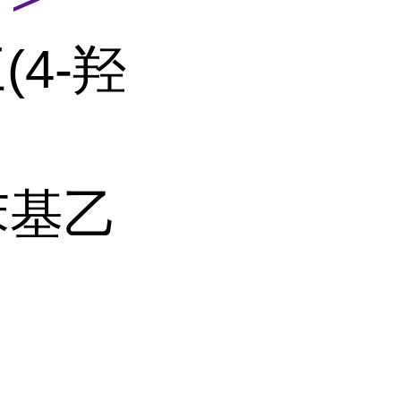
(4-羟
苯基乙