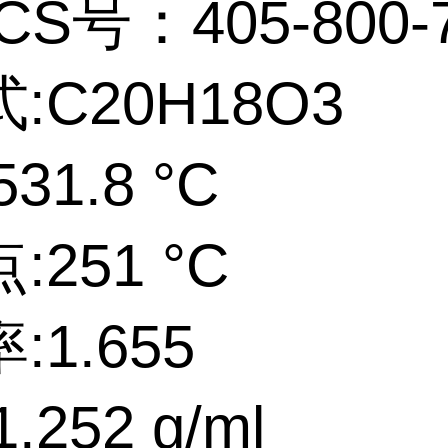
CS号：405-800-
:C20H18O3
31.8 °C
:251 °C
:1.655
.252 g/ml