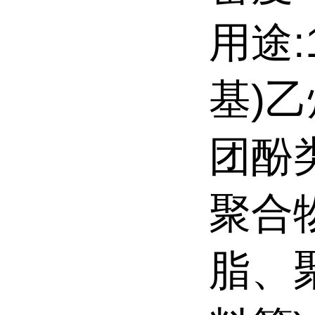
用途:
基)乙
团酚
聚合
脂、