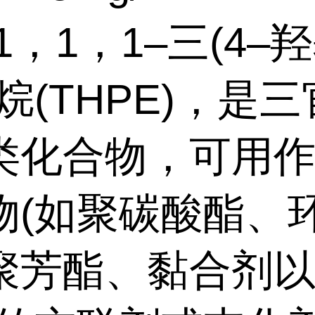
1，1，1–三(4–
烷(THPE)，是
类化合物，可用
物(如聚碳酸酯、
聚芳酯、黏合剂