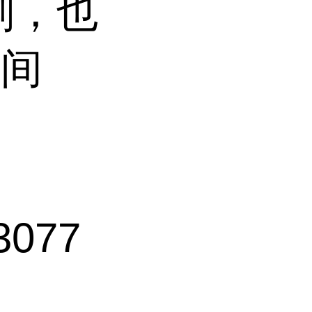
剂，也
中间
077