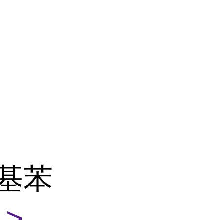
羟基苯
>