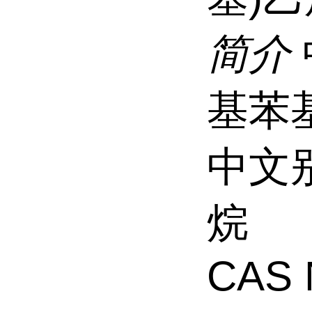
简介
基苯
中文
烷
CAS 