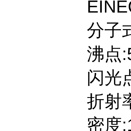
EINE
分子式
沸点:5
闪光点
折射率
密度:1