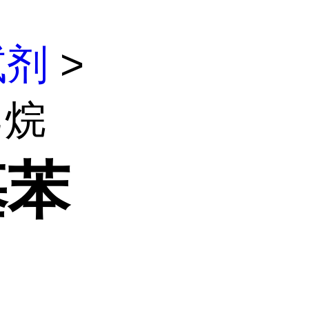
试剂
>
乙烷
基苯