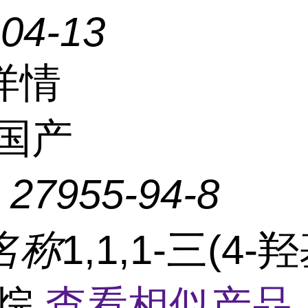
-04-13
详情
国产
：
27955-94-8
名称
1,1,1-三(4-
乙烷
查看相似产品 