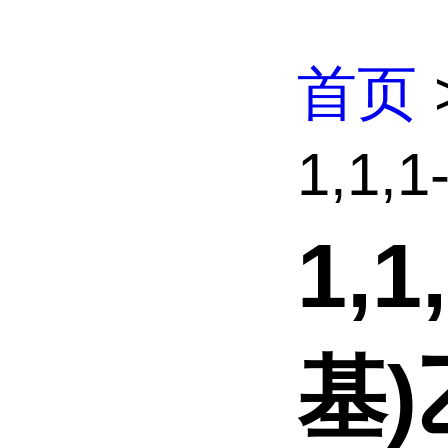
首页
1,1
1,
基)