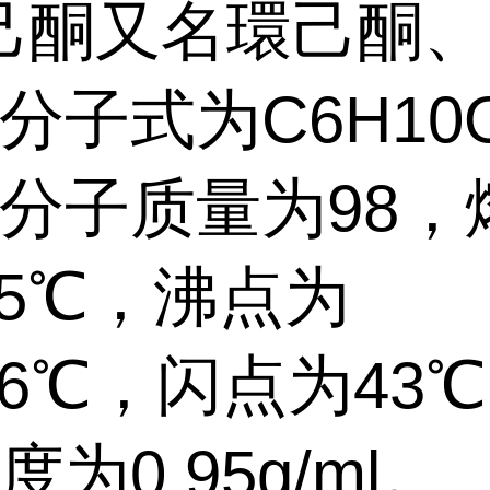
己酮又名環己酮、
分子式为
C6H10
分子质量为
98
，
5
℃，沸点为
6
℃，闪点为
43
℃
度为
0.95g/ml
。