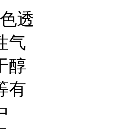
色透
性气
于醇
等有
中