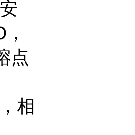
安
O
，
熔点
，相