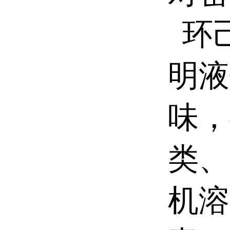
环
明液
味，
类、
机溶