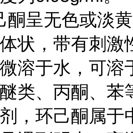
己酮呈无色或淡黄
体状，带有刺激
微溶于水，可溶
醚类、丙酮、苯
剂，环己酮属于