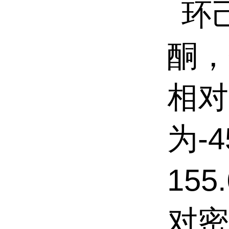
环
酮，
相对
为
-4
155.
对密