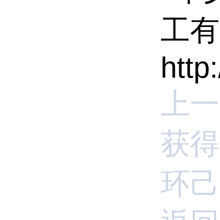
工有
http
上一
获得
环己