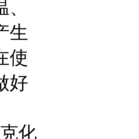
温、
产生
在使
做好
克化